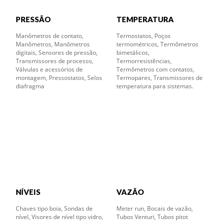
PRESSÃO
TEMPERATURA
Manômetros de contato,
Termostatos, Poços
Manômetros, Manômetros
termométricos, Termômetros
digitais, Sensores de pressão,
bimetálicos,
Transmissores de processo,
Termorresistências,
Válvulas e acessórios de
Termômetros com contatos,
montagem, Pressostatos, Selos
Termopares, Transmissores de
diafragma
temperatura para sistemas.
NÍVEIS
VAZÃO
Chaves tipo boia, Sondas de
Meter run, Bocais de vazão,
nível, Visores de nível tipo vidro,
Tubos Venturi, Tubos pitot