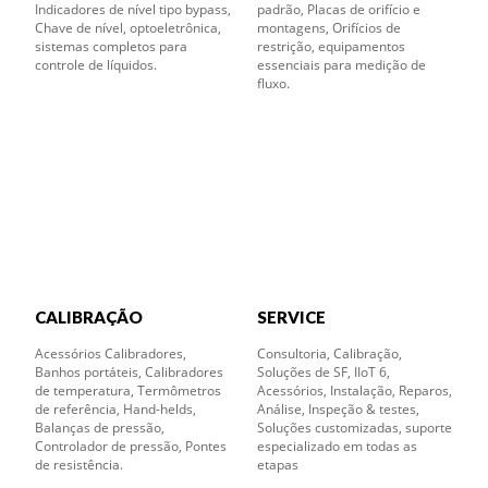
Indicadores de nível tipo bypass,
padrão, Placas de orifício e
Chave de nível, optoeletrônica,
montagens, Orifícios de
sistemas completos para
restrição, equipamentos
controle de líquidos.
essenciais para medição de
fluxo.
CALIBRAÇÃO
SERVICE
Acessórios Calibradores,
Consultoria, Calibração,
Banhos portáteis, Calibradores
Soluções de SF, IIoT 6,
de temperatura, Termômetros
Acessórios, Instalação, Reparos,
de referência, Hand-helds,
Análise, Inspeção & testes,
Balanças de pressão,
Soluções customizadas, suporte
Controlador de pressão, Pontes
especializado em todas as
de resistência.
etapas